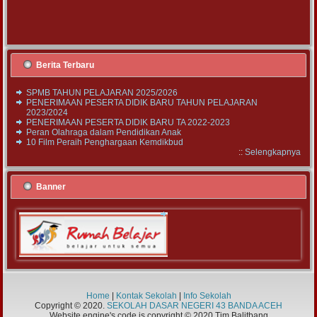
Berita Terbaru
SPMB TAHUN PELAJARAN 2025/2026
PENERIMAAN PESERTA DIDIK BARU TAHUN PELAJARAN
2023/2024
PENERIMAAN PESERTA DIDIK BARU TA 2022-2023
Peran Olahraga dalam Pendidikan Anak
10 Film Peraih Penghargaan Kemdikbud
::
Selengkapnya
Banner
Home
|
Kontak Sekolah
|
Info Sekolah
Copyright © 2020.
SEKOLAH DASAR NEGERI 43 BANDA ACEH
Website engine's code is copyright © 2020 Tim Balitbang