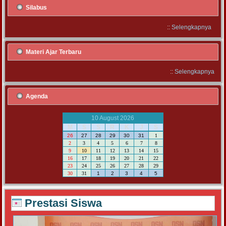
Silabus
::
Selengkapnya
Materi Ajar Terbaru
::
Selengkapnya
Agenda
10 August 2026
M
S
S
R
K
J
S
26
27
28
29
30
31
1
2
3
4
5
6
7
8
9
10
11
12
13
14
15
16
17
18
19
20
21
22
23
24
25
26
27
28
29
30
31
1
2
3
4
5
Prestasi Siswa