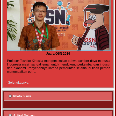
Juara OSN 2016
Profesor Toshiko Kinosita mengemukakan bahwa sumber daya manusia
Indonesia masih sangat lemah untuk mendukung perkembangan industri
dan ekonomi. Penyebabnya karena pemerintah selama ini tidak pernah
menempatkan pen...
::
Selengkapnya
Photo Siswa
Artikel Terbaru