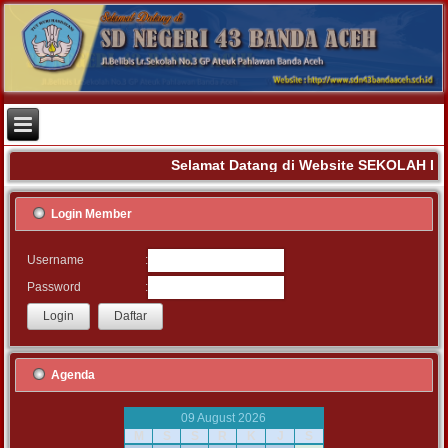
Selamat Datang di Website SEKOLAH D
Login Member
:
Username
:
Password
Agenda
09 August 2026
M
S
S
R
K
J
S