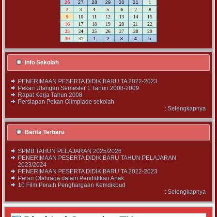
26
27
28
29
30
31
1
2
3
4
5
6
7
8
9
10
11
12
13
14
15
16
17
18
19
20
21
22
23
24
25
26
27
28
29
30
31
1
2
3
4
5
Info Sekolah
PENERIMAAN PESERTA DIDIK BARU TA 2022-2023
Pekan Ulangan Semester 1 Tahun 2008-2009
Rapat Kerja Tahun 2008
Persiapan Pekan Olimpiade sekolah
::
Selengkapnya
Berita Terbaru
SPMB TAHUN PELAJARAN 2025/2026
PENERIMAAN PESERTA DIDIK BARU TAHUN PELAJARAN
2023/2024
PENERIMAAN PESERTA DIDIK BARU TA 2022-2023
Peran Olahraga dalam Pendidikan Anak
10 Film Peraih Penghargaan Kemdikbud
::
Selengkapnya