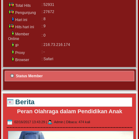
: 52931
Total Hits
: 27672
Pengunjung
: 8
Hari ini
: 9
Hits hari ini
Member
: 0
Online
: 216.73.216.174
IP
: -
Proxy
: Safari
Browser
Status Member
Berita
Peran Olahraga dalam Pendidikan Anak
02/16/2017 13:43:29
|
Admin
|
Dibaca: 474 kali