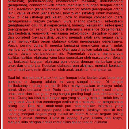
peraturan), problem-solving (memecahkan masalah), understanding
(pengertian), connection with others (menjalin hubungan dengan orang
lain), leadership (kepemimpinan), respect for others (menghargai orang
lain), value of effort (kerja keras), how to win (strategi untuk menang) ,
how to lose (strategi jika kalah), how to manage competition (cara
berorganisasi), fairplay (bermain jujur), sharing (berbagi), self-esteem
(penghargaan diri), trust (kepercayaan), honesty (kejujuran), self-respect
(menghargai diri sendiri), tolerance (toleransi), resilience (kegembiraan
dan keuletan), team-work (kerjasama sekelompok), discipline (disiplin),
dan confident (percaya diri). Jepang menjadi salah satu negara yang
telah membuktikan peran olahraga dalam membangun generasinya.
Pasca perang dunia II, mereka langsung merancang sistem untuk
membangun karakter bangsanya. Olahraga dijadikan salah satu fasilitas
utama dalam pembangunan ini. Pemerintah Jepang membangun
fasilitas-fasilitas olahraga yang bisa digunakan oleh masyarakat. Selain
itu, berbagai kegiatan olahraga pun digelar dengan melibatkan anak-
anak dan orang tua. Kegiatan olahraga pun akhirnya menjadi kegiatan
sehari-hari yang rutin dilakukan oleh anak-anak dan orang tuanya.
Saat ini, melihat anak-anak bermain lempar bola, berlari, atau berenang
bersama di Jepang adalah hal yang sangat lumrah. Di tengah
kesibukannya, orang tua masih bisa menyempatkan waktunya untuk
beraktivitas bersama anak. Pada saat itulah terjalin komunikasi antara
anak-anak dan orang tua yang sangat penting bagi pertumbuhan sang
anak. Orang tua bisa mendengar apa yang sedang menjadi keluh kesah
sang anak. Anak bisa mendengar cerita-cerita menarik dari pengalaman
orang tua. Dari situ, anak-anak pun mendapatkan informasi yang
seharusnya mereka dapat pada usia mereka. Hasilnya, terbukti kini
Jepang menjadi negara yang masuk ke dalam 5 besar negara paling
aman di dunia. Bahkan 3 kota di Jepang, Kyoto, Osaka, dan Tokyo,
menjadi kota dengan indeks kriminalitas paling rendah di dunia.