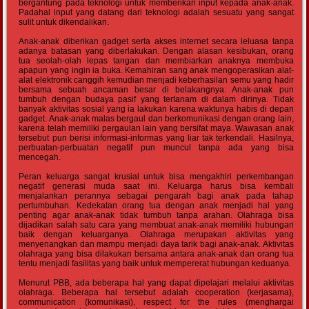
bergantung pada teknologi untuk memberikan input kepada anak-anak.
Padahal input yang datang dari teknologi adalah sesuatu yang sangat
sulit untuk dikendalikan.
Anak-anak diberikan gadget serta akses internet secara leluasa tanpa
adanya batasan yang diberlakukan. Dengan alasan kesibukan, orang
tua seolah-olah lepas tangan dan membiarkan anaknya membuka
apapun yang ingin ia buka. Kemahiran sang anak mengoperasikan alat-
alat elektronik canggih kemudian menjadi keberhasilan semu yang hadir
bersama sebuah ancaman besar di belakangnya. Anak-anak pun
tumbuh dengan budaya pasif yang tertanam di dalam dirinya. Tidak
banyak aktivitas sosial yang ia lakukan karena waktunya habis di depan
gadget. Anak-anak malas bergaul dan berkomunikasi dengan orang lain,
karena telah memiliki pergaulan lain yang bersifat maya. Wawasan anak
tersebut pun berisi informasi-informas yang liar tak terkendali. Hasilnya,
perbuatan-perbuatan negatif pun muncul tanpa ada yang bisa
mencegah.
Peran keluarga sangat krusial untuk bisa mengakhiri perkembangan
negatif generasi muda saat ini. Keluarga harus bisa kembali
menjalankan perannya sebagai pengarah bagi anak pada tahap
pertumbuhan. Kedekatan orang tua dengan anak menjadi hal yang
penting agar anak-anak tidak tumbuh tanpa arahan. Olahraga bisa
dijadikan salah satu cara yang membuat anak-anak memiliki hubungan
baik dengan keluarganya. Olahraga merupakan aktivitas yang
menyenangkan dan mampu menjadi daya tarik bagi anak-anak. Aktivitas
olahraga yang bisa dilakukan bersama antara anak-anak dan orang tua
tentu menjadi fasilitas yang baik untuk mempererat hubungan keduanya.
Menurut PBB, ada beberapa hal yang dapat dipelajari melalui aktivitas
olahraga. Beberapa hal tersebut adalah cooperation (kerjasama),
communication (komunikasi), respect for the rules (menghargai