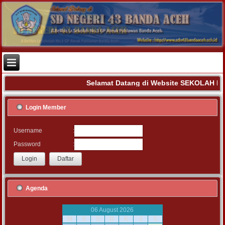
Selamat Datang di Website SEKOLAH D
Login Member
:
Username
:
Password
Agenda
06 August 2026
M
S
S
R
K
J
S