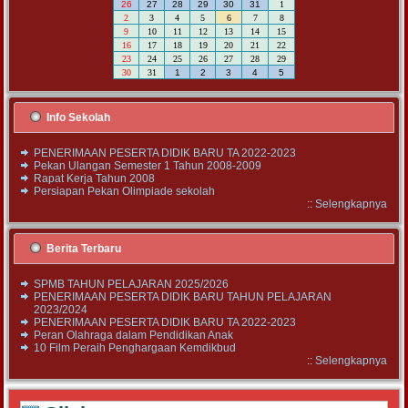
26
27
28
29
30
31
1
2
3
4
5
6
7
8
9
10
11
12
13
14
15
16
17
18
19
20
21
22
23
24
25
26
27
28
29
30
31
1
2
3
4
5
Info Sekolah
PENERIMAAN PESERTA DIDIK BARU TA 2022-2023
Pekan Ulangan Semester 1 Tahun 2008-2009
Rapat Kerja Tahun 2008
Persiapan Pekan Olimpiade sekolah
::
Selengkapnya
Berita Terbaru
SPMB TAHUN PELAJARAN 2025/2026
PENERIMAAN PESERTA DIDIK BARU TAHUN PELAJARAN
2023/2024
PENERIMAAN PESERTA DIDIK BARU TA 2022-2023
Peran Olahraga dalam Pendidikan Anak
10 Film Peraih Penghargaan Kemdikbud
::
Selengkapnya