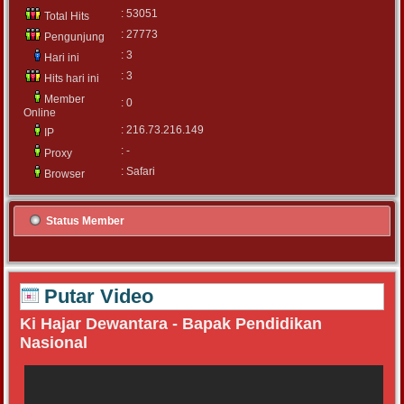
: 53051
Total Hits
: 27773
Pengunjung
: 3
Hari ini
: 3
Hits hari ini
Member
: 0
Online
: 216.73.216.149
IP
: -
Proxy
: Safari
Browser
Status Member
Putar Video
Ki Hajar Dewantara - Bapak Pendidikan
Nasional